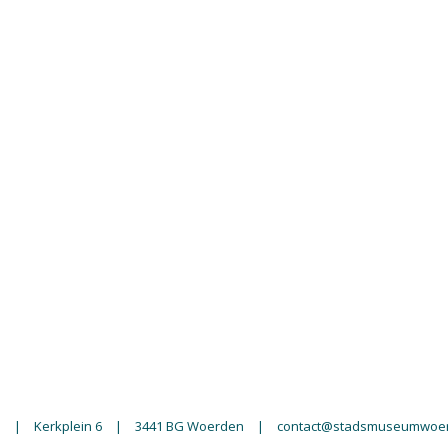
n
|
Kerkplein 6
|
3441 BG Woerden
|
contact@stadsmuseumwoer