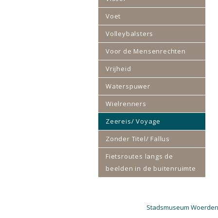
Voet
Volleybalsters
Voor de Mensenrechten
Vrijheid
Waterspuwer
Wielrenners
Zeereis/ Voyage
Zonder Titel/ Fallus
Fietsroutes langs de
beelden in de buitenruimte
Stadsmuseum Woerde