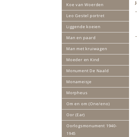
Koe van Woerden
Leo Gestel portret
Liggende koeien
Man en paard
Man met kruiwagen
Moeder en Kind
Monument De Naald
Monameisje
Morpheus
Om en om (One/eno)
Oor (Ear)
Oorlogsmonument 1940-
1945