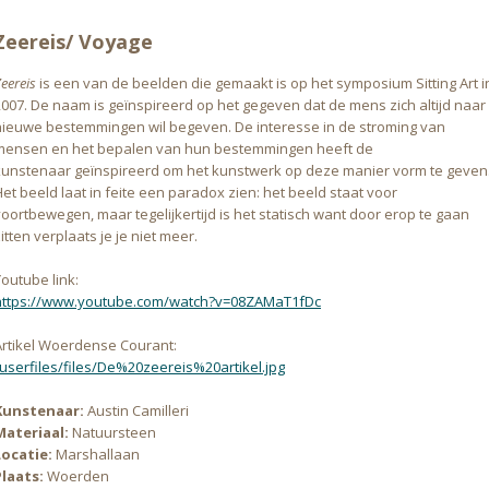
Zeereis/ Voyage
eereis
is een van de beelden die gemaakt is op het symposium Sitting Art i
2007. De naam is geïnspireerd op het gegeven dat de mens zich altijd naar
nieuwe bestemmingen wil begeven. De interesse in de stroming van
mensen en het bepalen van hun bestemmingen heeft de
kunstenaar geïnspireerd om het kunstwerk op deze manier vorm te geven
et beeld laat in feite een paradox zien: het beeld staat voor
voortbewegen, maar tegelijkertijd is het statisch want door erop te gaan
itten verplaats je je niet meer.
outube link:
https://www.youtube.com/watch?v=08ZAMaT1fDc
Artikel Woerdense Courant:
/userfiles/files/De%20zeereis%20artikel.jpg
Kunstenaar:
Austin Camilleri
Materiaal:
Natuursteen
Locatie:
Marshallaan
Plaats:
Woerden