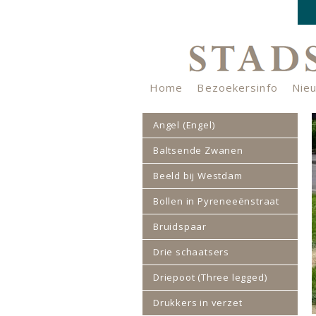
Home
Bezoekersinfo
Nie
Nieuwsbrief
Verhalenkistje
Angel (Engel)
Baltsende Zwanen
Beeld bij Westdam
Bollen in Pyreneeënstraat
Bruidspaar
Drie schaatsers
Driepoot (Three legged)
Drukkers in verzet