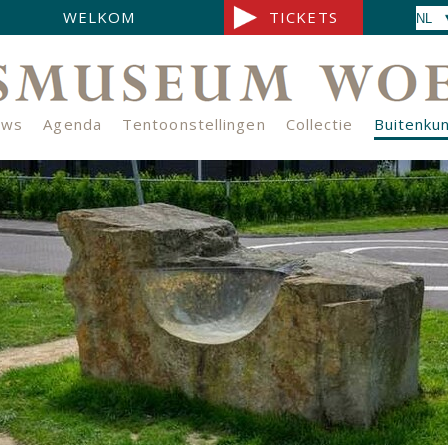
WELKOM
TICKETS
uws
Agenda
Tentoonstellingen
Collectie
Buitenku
s