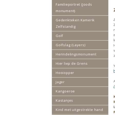
Familieportret (Joods
monument)
Z
Gedenkteken Kamerik
Zelfstandig
Golf
Golfslag (Layers)
H
Herindelingsmonument
z
Hier liep de Grens
Y
Hooiopper
Jager
Kangoeroe
Kastanjes
Kind met uitgestrekte hand