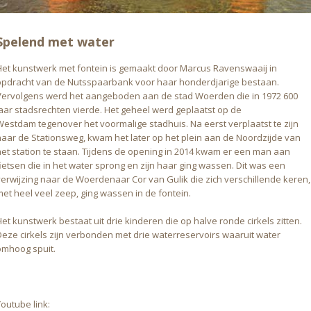
Spelend met water
Het kunstwerk met fontein is gemaakt door Marcus Ravenswaaij in
opdracht van de Nutsspaarbank voor haar honderdjarige bestaan.
Vervolgens werd het aangeboden aan de stad Woerden die in 1972 600
jaar stadsrechten vierde. Het geheel werd geplaatst op de
Westdam tegenover het voormalige stadhuis. Na eerst verplaatst te zijn
naar de Stationsweg, kwam het later op het plein aan de Noordzijde van
het station te staan. Tijdens de opening in 2014 kwam er een man aan
fietsen die in het water sprong en zijn haar ging wassen. Dit was een
verwijzing naar de Woerdenaar Cor van Gulik die zich verschillende keren,
met heel veel zeep, ging wassen in de fontein.
et kunstwerk bestaat uit drie kinderen die op halve ronde cirkels zitten.
Deze cirkels zijn verbonden met drie waterreservoirs waaruit water
omhoog spuit.
outube link: