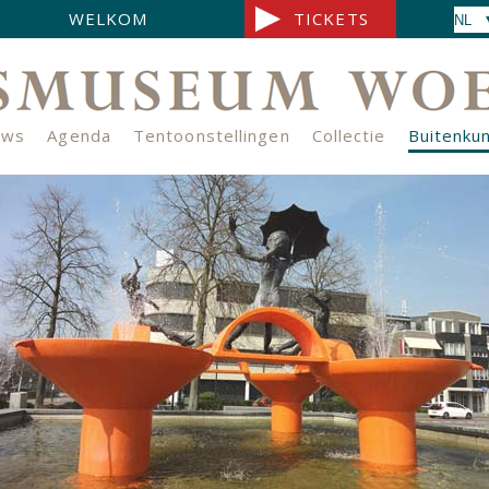
WELKOM
TICKETS
uws
Agenda
Tentoonstellingen
Collectie
Buitenku
s