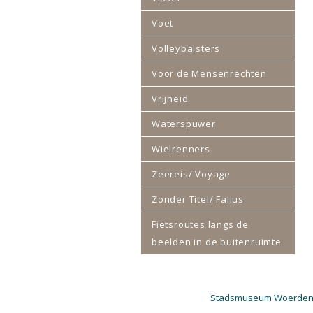
Voet
Volleybalsters
Voor de Mensenrechten
Vrijheid
Waterspuwer
Wielrenners
Zeereis/ Voyage
Zonder Titel/ Fallus
Fietsroutes langs de
beelden in de buitenruimte
Stadsmuseum Woerde