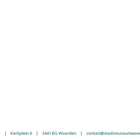
n
|
Kerkplein 6
|
3441 BG Woerden
|
contact@stadsmuseumwoer