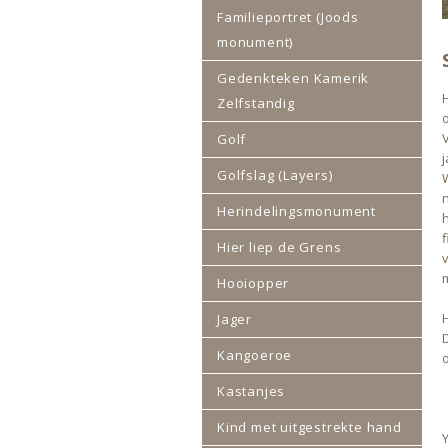
Familieportret (Joods
monument)
Gedenkteken Kamerik
Zelfstandig
Golf
Golfslag (Layers)
Herindelingsmonument
Hier liep de Grens
Hooiopper
H
Jager
Kangoeroe
Kastanjes
Kind met uitgestrekte hand
Y