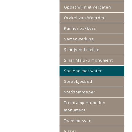
Opdat wij niet vergeten
Orakel van Woerden
Pannenbakkers
Samenwerking
Schrijvend meisje
Sinar Maluku monument
Spelend met water
Sprookjesbed
Stadsomroeper
Treinramp Harmelen
monument
Twee mussen
Visser