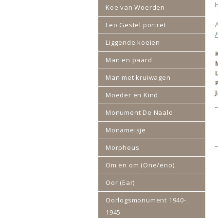
Koe van Woerden
Leo Gestel portret
Liggende koeien
Man en paard
Man met kruiwagen
Moeder en Kind
Monument De Naald
Monameisje
Morpheus
Om en om (One/eno)
Oor (Ear)
Oorlogsmonument 1940-
1945