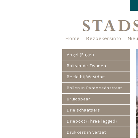
Home
Bezoekersinfo
Nie
Nieuwsbrief
Verhalenkistje
Angel (Engel)
Baltsende Zwanen
Beeld bij Westdam
Bollen in Pyreneeënstraat
Bruidspaar
Drie schaatsers
Driepoot (Three legged)
Drukkers in verzet