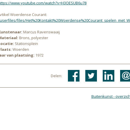
https://www.youtube.com/watch?v=H3OESUB6u78
Artikel Woerdense Courant:
/userfiles/files/Het%20Kontakt%20Woerdense%20Courant_spelen_met_Wa
Kunstenaar:
Marcus Ravenswaaij
Materiaal:
Brons, polyester
Locatie:
Stationsplein
Plaats:
Woerden
Jaar van plaatsing:
1972
Delen:
Buitenkunst - overzich