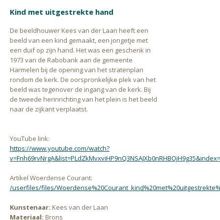
Kind met uitgestrekte hand
De beeldhouwer Kees van der Laan heeft een
beeld van een kind gemaakt, een jongetje met
een duif op zijn hand. Het was een geschenk in
1973 van de Rabobank aan de gemeente
Harmelen bij de opening van het stratenplan
rondom de kerk. De oorspronkelijke plek van het
beeld was tegenover de ingang van de kerk. Bij
de tweede herinrichting van het plein is het beeld
naar de zijkant verplaatst.
YouTube link:
https://www.youtube.com/watch?
v=Fnh69rvNrgA&list=PLdZkMvxviHP9nQ3NSAJXb0nRHBOjH9g35&index
Artikel Woerdense Courant:
/userfiles/files/Woerdense%20Courant_kind%20met%20uitgestrekte
Kunstenaar:
Kees van der Laan
Materiaal:
Brons