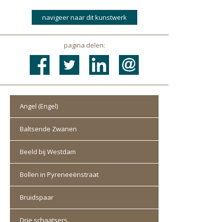
pagina delen:
Angel (Engel)
Baltsende Zwanen
Beeld bij Westdam
Bollen in Pyreneeënstraat
Bruidspaar
Drie schaatsers