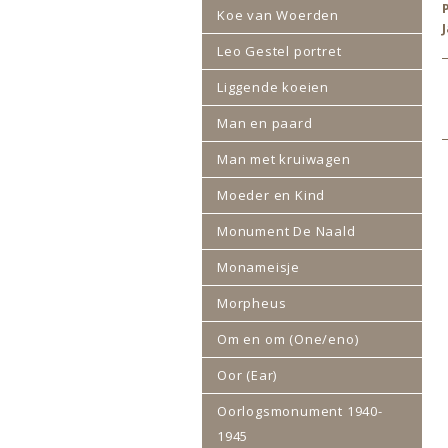
Koe van Woerden
Leo Gestel portret
Liggende koeien
Man en paard
Man met kruiwagen
Moeder en Kind
Monument De Naald
Monameisje
Morpheus
Om en om (One/eno)
Oor (Ear)
Oorlogsmonument 1940-
1945