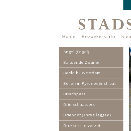
Home
Bezoekersinfo
Nie
Nieuwsbrief
Verhalenkistje
Angel (Engel)
Baltsende Zwanen
Beeld bij Westdam
Bollen in Pyreneeënstraat
Bruidspaar
Drie schaatsers
Driepoot (Three legged)
Drukkers in verzet