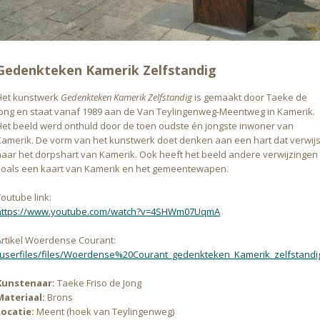
Gedenkteken Kamerik Zelfstandig
Het kunstwerk
Gedenkteken Kamerik Zelfstandig
is gemaakt door Taeke de
Jong en staat vanaf 1989 aan de Van Teylingenweg-Meentweg in Kamerik.
Het beeld werd onthuld door de toen oudste én jongste inwoner van
Kamerik. De vorm van het kunstwerk doet denken aan een hart dat verwijs
naar het dorpshart van Kamerik. Ook heeft het beeld andere verwijzingen
zoals een kaart van Kamerik en het gemeentewapen.
outube link:
https://www.youtube.com/watch?v=4SHWm07UqmA
Artikel Woerdense Courant:
/userfiles/files/Woerdense%20Courant_gedenkteken_Kamerik_zelfstandig
Kunstenaar:
Taeke Friso de Jong
Materiaal:
Brons
Locatie:
Meent (hoek van Teylingenweg)