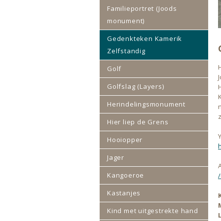
Familieportret (Joods
monument)
Gedenkteken Kamerik
Zelfstandig
Golf
Golfslag (Layers)
Herindelingsmonument
Hier liep de Grens
Y
Hooiopper
Jager
Kangoeroe
Kastanjes
Kind met uitgestrekte hand