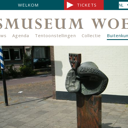
WELKOM
TICKETS
uws
Agenda
Tentoonstellingen
Collectie
Buitenku
s