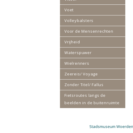
Voet
Volleybalsters
Voor de Mensenrechten
Vrijheid
Waterspuwer
Wielrenners
Zeereis/ Voyage
Zonder Titel/ Fallus
Fietsroutes langs de
beelden in de buitenruimte
Stadsmuseum Woerde