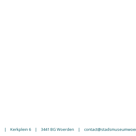
n
|
Kerkplein 6
|
3441 BG Woerden
|
contact@stadsmuseumwoer