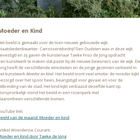
Moeder en Kind
Het beeld is gemaakt voor de toen nieuwe gebouwde wijk
Staatsliedenkwartier. Carrosseriebedrijf Den Oudsten was in deze wijk
gevestigd en zij gaven de kunstenaar Taeke Friso de Jong opdracht
een kunstwerk te maken dat paste bij de nieuwe bewoners van de wijk. D
Jong heeft de verschillende etniciteiten en de jonge gezinnen verbeeld in
het kunstwerk
Moeder en Kind
. Het beeld toont veel emotie: de moeder kijkt
bezorgd over het spoor heen, beangstigd voor gevaar en voor de
itbreiding van de stad. Het kind kijkt verbaasd dezelfde kant op.
Oorspronkelijk stond het beeld in een rozenperk met
daaromheen verschillende bomen.
YouTube link:
Beeld van de maand: Moeder en kind
Artikel Woerdense Courant:
Moeder en Kind door Taeke de Jong