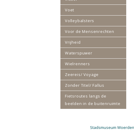
Voet
Volleybalsters
Voor de Mensenrechten
Vrijheid
Waterspuwer
Wielrenners
Zeereis/ Voyage
Zonder Titel/ Fallus
Fietsroutes langs de
beelden in de buitenruimte
Stadsmuseum Woerde