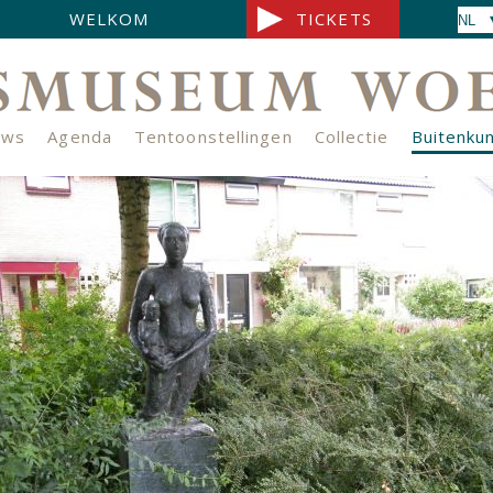
WELKOM
TICKETS
uws
Agenda
Tentoonstellingen
Collectie
Buitenku
s