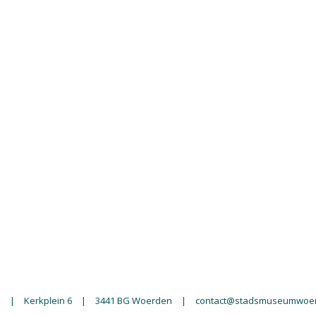
n
|
Kerkplein 6
|
3441 BG Woerden
|
contact@stadsmuseumwoer