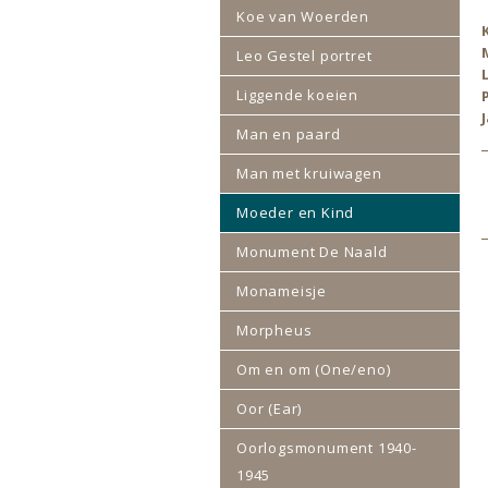
Koe van Woerden
Leo Gestel portret
Liggende koeien
Man en paard
Man met kruiwagen
Moeder en Kind
Monument De Naald
Monameisje
Morpheus
Om en om (One/eno)
Oor (Ear)
Oorlogsmonument 1940-
1945