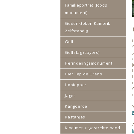
Familieportret (Joods
monument)
Gedenkteken Kamerik
Zelfstandig
Golf
Golfslag (Layers)
Herindelingsmonument
Hier liep de Grens
u
Hooiopper
Jager
Kangoeroe
Kastanjes
Kind met uitgestrekte hand