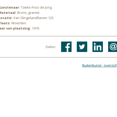
Kunstenaar:
Taeke Friso de Jong
Materiaal:
Brons, graniet
Locatie:
Van Slingelandtlanen 125
Plaats:
Woerden
Jaar van plaatsing:
1976
Delen:
Buitenkunst - overzich