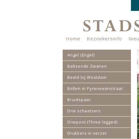
Home
Bezoekersinfo
Nie
Nieuwsbrief
Verhalenkistje
Angel (Engel)
Baltsende Zwanen
Beeld bij Westdam
Bollen in Pyreneeënstraat
Bruidspaar
Drie schaatsers
Driepoot (Three legged)
Drukkers in verzet