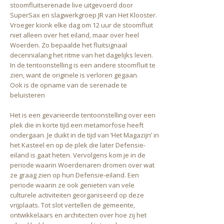
stoomfluitserenade live uitgevoerd door
SuperSax en slagwerkgroep JR van Het Klooster.
Vroeger kionk elke dag om 12 uur de stoomfluit
niet alleen over het eiland, maar over heel
Woerden. Zo bepaalde het fluitsignaal
decennialang het ritme van het dagelijks leven.
In de tentoonstelling is een andere stoomfluit te
zien, want de originele is verloren gegaan.
Ook is de opname van de serenade te
beluisteren
Het is een gevarieerde tentoonstelling over een
plek die in korte tijd een metamorfose heeft
ondergaan. Je duikt in de tijd van ‘Het Magazijn’ in
het Kasteel en op de plek die later Defensie-
eiland is gaat heten. Vervolgens kom je in de
periode waarin Woerdenaren dromen over wat
ze graag zien op hun Defensie-eiland. Een
periode waarin ze ook genieten van vele
culturele activiteiten georganiseerd op deze
vrijplaats. Tot slot vertellen de gemeente,
ontwikkelaars en architecten over hoe zij het