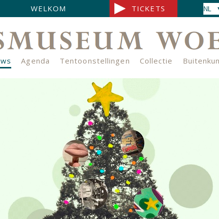
WELKOM
TICKETS
uws
Agenda
Tentoonstellingen
Collectie
Buitenku
s