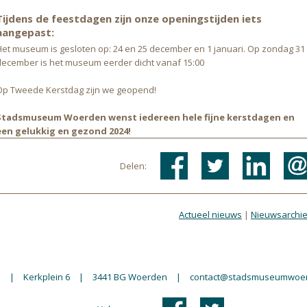
Tijdens de feestdagen zijn onze openingstijden iets
aangepast:
Het museum is gesloten op: 24 en 25 december en 1 januari. Op zondag 31
december is het museum eerder dicht vanaf 15:00
Op Tweede Kerstdag zijn we geopend!
Stadsmuseum Woerden wenst iedereen hele fijne kerstdagen en
een gelukkig en gezond 2024!
Delen:
Actueel nieuws
|
Nieuwsarchie
n
|
Kerkplein 6
|
3441 BG Woerden
|
contact@stadsmuseumwoer