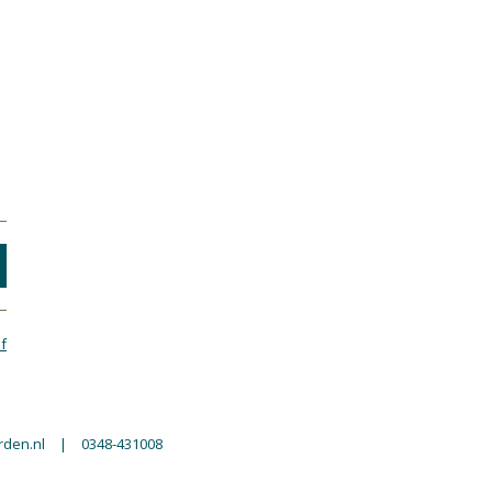
f
den.nl
|
0348-431008